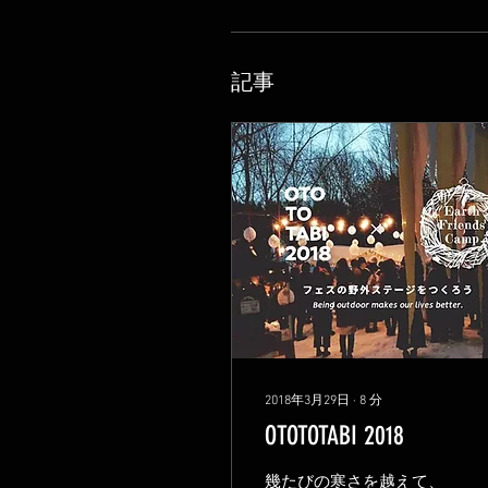
記事
2018年3月29日
∙
8
分
OTOTOTABI 2018
幾たびの寒さを越えて、