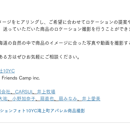
撮影イメージをヒアリングし、ご希望に合わせてロケーションの提
、送っていただいた商品のロケーション撮影を行うことができ
海道の自然の中で商品のイメージに合った写真や動画を撮影す
ある方はぜひお気軽にご相談ください。
10YC
iends Camp inc.
合同会社
、
CARSUI
、
井上牧場
大祐
、
小野加奈子
、
扇直也
、
扇みなみ
、
井上愛美
ションフォト
10YC
滝上町
アパレル
商品撮影