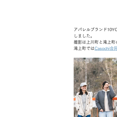
アパレルブランド10Y
しました。
撮影は上川町と滝上町
滝上町では
Casochi