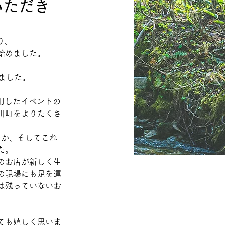
いただき
り、
始めました。
ました。
用したイベントの
川町をよりたくさ
のか、そしてこれ
た。
のお店が新しく生
の現場にも足を運
は残っていないお
ても嬉しく思いま