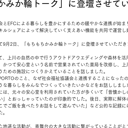
かみか輪トーク」に登壇させて
会とEFCによる暮らしを豊かにするための緩やかな連携が始ま
キルシェアによって解決していく支えあい機能を共同で運営し
て9月2日、「もちもちかみか輪トーク」に登壇させていただき
いて、上川の自然の中で行うアウトドアウエディングや森林を活
、かつて安心堂という名前で営業されていた薬局を改修し、上
うための施設につくりかえていることを話しました。
PORTOのこと、なぜ社会福祉協議会と連携することになった
うな暮らしをみんなでつくっていきたいかなどをお話ししまし
には、元々の安心堂を利用されていた方が多くいて「昔懐かし
い」とおっしゃっていたのが印象的でした。後日、実際に解体
こでご飯を食べたりお話をして遊んでいた」など公的な記録に
た。
た地道な活動が、表舞台の大きな活動に繋がっていることがと