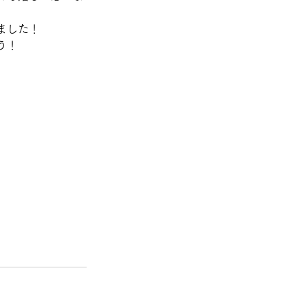
ました！
う！